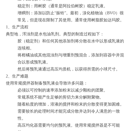
稳定剂：用树胶（通常是阿拉伯树胶）稳定乳液。
增稠剂：添加以防止“振铃”。最初，溴化植物油（BVO）很
常见，但是现在限制了其使用。通常使用树脂胶如达玛胶。
1、生产流程
典型地，浑浊剂是水包油乳剂。典型的制造过程如下：
胶（稳定剂）和任何其他添加剂将分散在水中以形成乳液的
连续相。
将柑橘油或其他混浊剂与增重剂预混合，添加到容器中并混
合以形成预乳液。
然后将预乳液通过高压均质机，以获得所需的小球尺寸。
2、生产难题
使用常规搅拌器制备预乳液会导致许多问题：
必须以可控制的速率添加粉末以减少颗粒的团聚。
常规系统不能产生足够的剪切力来分解附聚物。
随着粘度的增加，溶液的搅拌和粉末的分散变得更加困难。
需要较长的处理时间才能完成分散并达到令人满意的一致
性。
高压均化器需要均匀的预乳液。使用常规搅拌器是不可能